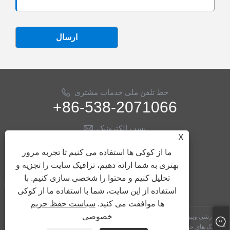
ارسال
خط تلفن ملی خدمات مشتری
+86-538-2071066
پست الکترونیک
X
info@ythose.cn
ما از کوکی ها استفاده می کنیم تا تجربه مرور
ما را دنبال کنید
بهتری به شما ارائه دهیم، ترافیک سایت را تجزیه و
تحلیل کنیم و محتوا را شخصی سازی کنیم. با
استفاده از این سایت، شما با استفاده ما از کوکی
ها موافقت می کنید.
سیاست حفظ حریم
خصوصی
کپی رایت © 2023 شرکت فناوری هیدرولیک Shandong Yitai ، آموزشی ویبولیتین -
شیلنگ های حفاری روغن ، شیلنگ های هیدرولیک ، لوازم جانبی حفاری نفت - کلیه حقوق