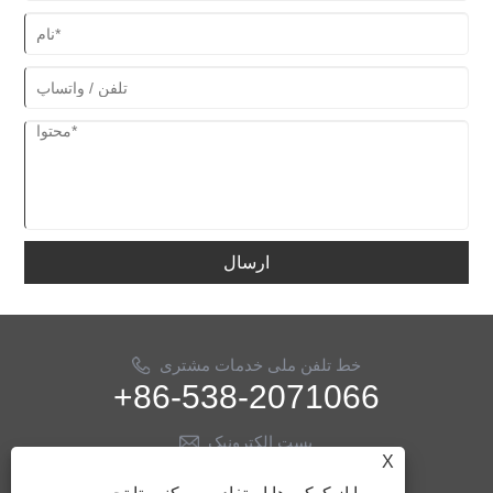
ارسال
خط تلفن ملی خدمات مشتری
+86-538-2071066
پست الکترونیک
X
info@ythose.cn