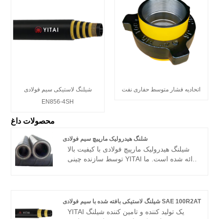
اتحادیه فشار متوسط ​​حفاری نفت
شیلنگ لاستیکی سیم فولادی
EN856-4SH
محصولات داغ
شلنگ هیدرولیک مارپیچ سیم فولادی
شیلنگ هیدرولیک مارپیچ فولادی با کیفیت بالا
توسط سازنده چینی YITAI ارائه شده است. ما
سالهاست که در صنعت شیلنگ تخصص داریم.
محصولات ما مزیت قیمت خوبی دارند و بیشتر
بازارهای اروپا و آمریکا را پوشش می دهند. ما
مشتاقانه منتظریم تا شریک بلندمدت شما در
شیلنگ لاستیکی بافته شده با سیم فولادی SAE 100R2AT
چین شویم.
YITAI یک تولید کننده و تامین کننده شیلنگ