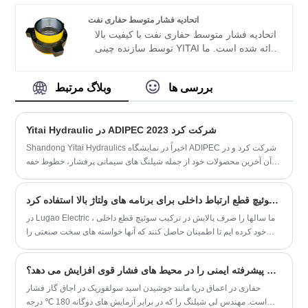
محصولات ما مزیت قیمت خوبی دارند و بیشتر
بازارهای اروپا و آمریکا را پوشش می دهند. ما
اتحادیه فشار متوسط ​​حفاری نفت
مشتاقانه منتظریم تا شریک بلند مدت شما در
اتحادیه فشار متوسط ​​حفاری نفت با کیفیت بالا
چین شویم.
توسط سازنده چینی YITAI ارائه شده است. ما
سالها در این صنعت تخصص داریم. محصولات
ما مزیت قیمت خوبی دارند و بیشتر بازارهای
بررسی ها
وبلاگ مرتبط
اروپا و آمریکا را پوشش می دهند. ما مشتاقانه
منتظریم تا شریک بلند مدت شما در چین
شویم.
Yitai Hydraulic در ADIPEC 2023 شرکت کرد
Shandong Yitai Hydraulics اخیراً در نمایشگاه ADIPEC شرکت کرد و در
آن آخرین محصولات خود از جمله شیلنگ های سیمانی پرفشار، خطوط خفه
کننده و کشنده انعطاف پذیر، شیلنگ های شکست هیدرولیک و شیلنگ های
ضد حریق کنترل BOP را به نمایش گذاشت. این شرکت به دلیل تعهد خود به
آیا می توان از یک سوئیچ قطع ارتباط داخلی برای برنامه های ولتاژ بالا استفاده کرد
نوآوری و کیفیت شناخته شده است و در سراسر جهان به رسمیت شناخته
شده است. محصولات سری API 7K آن برای کاربردهای حفاری با فشار بالا
در Lugao Electric ، ما سالها را صرف پالایش در ترکیب سوئیچ قطع داخلی
طراحی شده اند و از مواد با کیفیت بالا ساخته شده اند. این شرکت همچنین
خود کرده ایم تا اطمینان حاصل کنند که آنها خواسته های سخت صنعتی را
شیلنگ های شکست هیدرولیکی مقاوم در برابر سایش خود را به نمایش
برآورده می کنند. در این مقاله ، ما ملاحظات کلیدی ، مشخصات فنی و برنامه
گذاشت که بسیار بادوام هستند و برای شرایط سخت میدان نفت و گاز
های دنیای واقعی را برای کمک به شما در تصمیم گیری آگاهانه تجزیه خواهیم
چگونه شیلنگ های حفاری نفتی پیشرفته ایمنی را در محیط های فشار قوی افزایش می دهد؟
طراحی شده اند.
کرد.
حفاری در اعماق دریا مانند جوشیدن اسید سولفوریک در اجاق گاز فشار
است. مهندس لی شیلنگ را که در برابر آزمایش های دوگانه 180 ℃ درجه